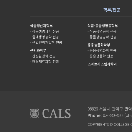
학부/전공
식물생산과학부
식품·동물생명공학부
-
작물생명과학 전공
-
식품생명공학 전공
-
원예생명공학 전공
-
동물생명공학 전공
-
산업인력개발학 전공
응용생물화학부
산림과학부
-
응용생명화학 전공
-
산림환경학 전공
-
응용생물학 전공
-
환경재료과학 전공
스마트시스템과학과
08826 서울시 관악구 관
Phone:
02-880-4506(교무
COPYRIGHTS © COLLEGE OF