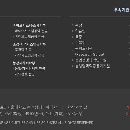
부속기관
농장
바이오시스템·소재학부
-
바이오시스템공학 전공
학술림
-
바이오소재공학 전공
목장
수목원
조경·지역시스템공학부
농학도서관
-
조경학 전공
(Research Guide)
-
지역시스템공학 전공
농업생명과학연구원
농경제사회학부
농생명과학공동기기원
-
농업·자원경제학 전공
-
지역정보 전공
악로1
서울대학교 농업생명과학대학
학장 강병철
개
l
), 4531(학생), 4910(연구), 4510(기획), 4513(서무)
이
 AGRICULTURE AND LIFE SCIENCES ALL RIGHTS RESERVED.