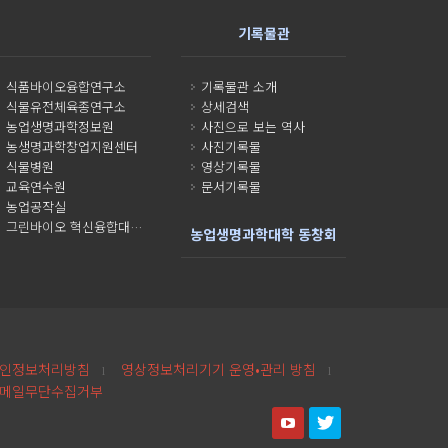
기록물관
식품바이오융합연구소
기록물관 소개
식물유전체육종연구소
상세검색
농업생명과학정보원
사진으로 보는 역사
농생명과학창업지원센터
사진기록물
식물병원
영상기록물
교육연수원
문서기록물
농업공작실
그린바이오 혁신융합대학사업단
농업생명과학대학 동창회
인정보처리방침
영상정보처리기기 운영•관리 방침
l
l
메일무단수집거부