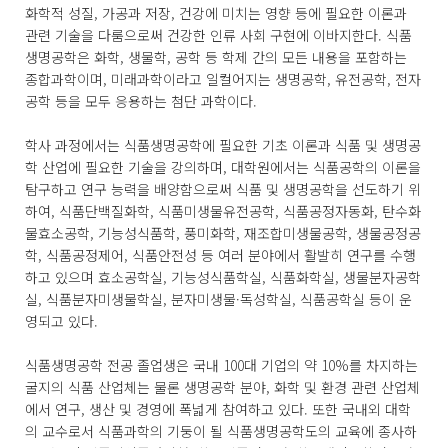
화학적 성질, 가공과 저장, 건강에 미치는 영향 등에 필요한 이론과
관련 기술을 다룸으로써 건강한 인류 사회 구현에 이바지한다. 식품
생명공학은 화학, 생물학, 공학 등 학제 간의 모든 내용을 포함하는
종합과학이며, 미래과학이라고 일컬어지는 생명공학, 유전공학, 전자
공학 등을 모두 응용하는 첨단 과학이다.
학사 과정에서는 식품생명공학에 필요한 기초 이론과 식품 및 생명공
학 산업에 필요한 기술을 강의하며, 대학원에서는 식품공학의 이론을
탐구하고 연구 능력을 배양함으로써 식품 및 생명공학을 선도하기 위
하여, 식품단백질화학, 식품미생물유전공학, 식품공정자동화, 탄수화
물효소공학, 기능성식품학, 풍미화학, 재조합미생물공학, 생물공정공
학, 식품공정제어, 식품안전성 등 여러 분야에서 활발히 연구를 수행
하고 있으며 효소공학실, 기능성식품학실, 식품화학실, 생물분자공학
실, 식품분자미생물학실, 분자미생물·독성학실, 식품공학실 등이 운
영되고 있다.
식품생명공학 전공 졸업생은 국내 100대 기업의 약 10%를 차지하는
굴지의 식품 산업체는 물론 생명공학 분야, 화학 및 환경 관련 산업체
에서 연구, 생산 및 경영에 폭넓게 참여하고 있다. 또한 국내외 대학
의 교수로서 식품과학의 기둥이 될 식품생명공학도의 교육에 종사하