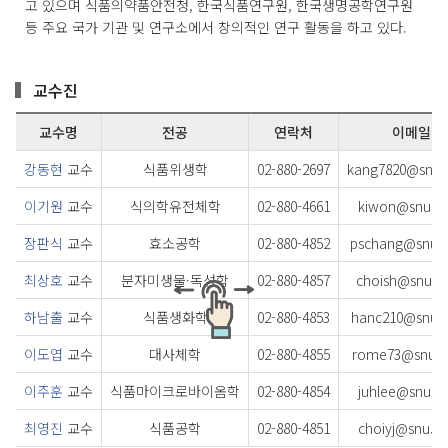
고 있으며 식품의약품안전청, 한국식품연구원, 한국생명공학연구원
등 주요 국가 기관 및 연구소에서 창의적인 연구 활동을 하고 있다.
교수진
교수명
전공
연락처
이메일
강동현
교수
식품위생학
02-880-2697
kang7820@snu.a
이기원
교수
식의학유전체학
02-880-4661
kiwon@snu.ac
장판식
교수
효소공학
02-880-4852
pschang@snu.a
최상호
교수
분자미생물·독성학
02-880-4857
choish@snu.ac
하남출
교수
식품생화학
02-880-4853
hanc210@snu.a
이도엽
교수
대사체학
02-880-4855
rome73@snu.a
이주훈
교수
식품마이크로바이옴학
02-880-4854
juhlee@snu.ac
최영진
교수
식품공학
02-880-4851
choiyj@snu.ac