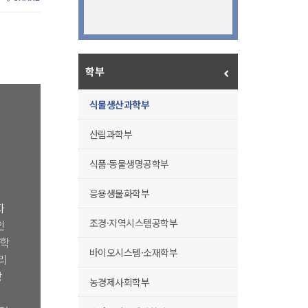
학부
식물생산과학부
산림과학부
식품·동물생명공학부
응용생물화학부
자
조경·지역시스템공학부
인
공학
바이오시스템·소재학부
리
망
농경제사회학부