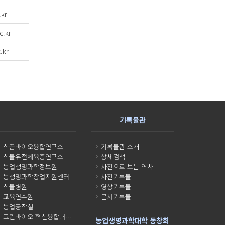
kr
c.kr
.kr
기록물관
식품바이오융합연구소
기록물관 소개
식물유전체육종연구소
상세검색
농업생명과학정보원
사진으로 보는 역사
농생명과학창업지원센터
사진기록물
식물병원
영상기록물
교육연수원
문서기록물
농업공작실
그린바이오 혁신융합대학사업단
농업생명과학대학 동창회