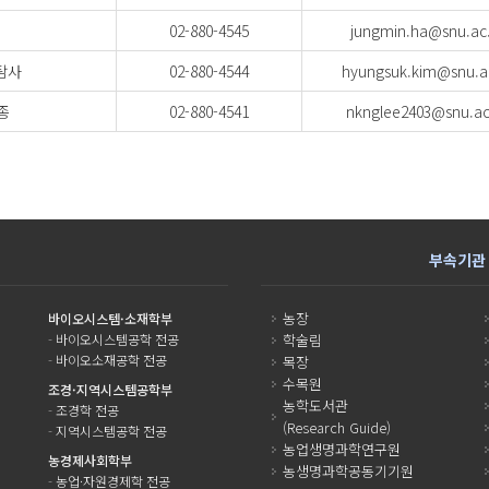
02-880-4545
jungmin.ha@snu.ac.
탐사
02-880-4544
hyungsuk.kim@snu.a
종
02-880-4541
nknglee2403@snu.ac
부속기관
농장
바이오시스템·소재학부
-
바이오시스템공학 전공
학술림
-
바이오소재공학 전공
목장
수목원
조경·지역시스템공학부
농학도서관
-
조경학 전공
(Research Guide)
-
지역시스템공학 전공
농업생명과학연구원
농경제사회학부
농생명과학공동기기원
-
농업·자원경제학 전공