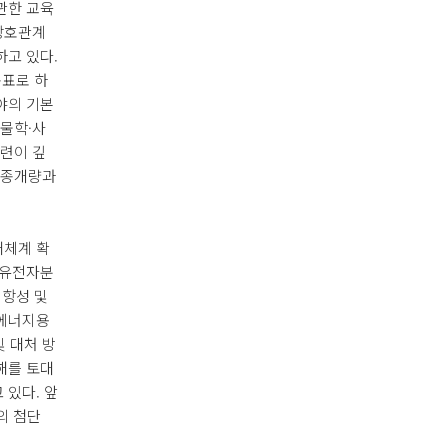
관한 교육
 상호관계
하고 있다.
목표로 하
야의 기본
물학·사
련이 깊
품종개량과
배체계 확
 유전자분
저항성 및
오에너지용
및 대처 방
해를 토대
 있다. 앞
의 첨단