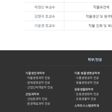
하정민
부교수
작물유전체
김형석
조교수
작물생산 및 원격
이윤경
조교수
작물 진화 및 육
학부/전공
식물생산과학부
식품·동물생명공학부
-
작물생명과학 전공
-
식품생명공학 전공
-
원예생명공학 전공
-
동물생명공학 전공
-
산업인력개발학 전공
응용생물화학부
산림과학부
-
응용생명화학 전공
-
산림환경학 전공
-
응용생물학 전공
-
환경재료과학 전공
스마트시스템과학과