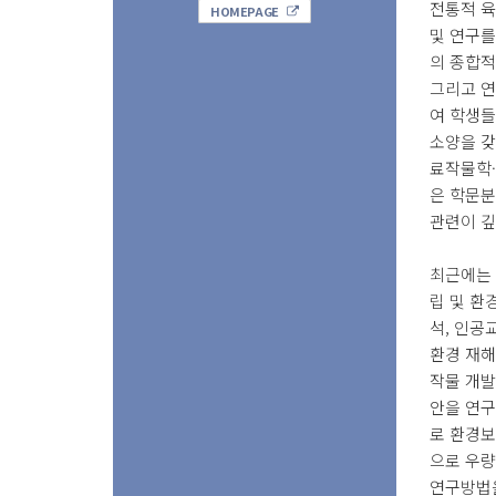
전통적 육
HOMEPAGE
및 연구를
의 종합적
그리고 연
여 학생들
소양을 
료작물학
은 학문
관련이 깊
최근에는 
립 및 환
석, 인공
환경 재해
작물 개발
안을 연구
로 환경보
으로 우량
연구방법을