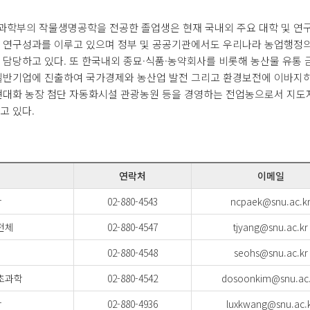
과학부의 작물생명공학을 전공한 졸업생은 현재 국내외 주요 대학 및 연
 연구성과를 이루고 있으며 정부 및 공공기관에서도 우리나라 농업행정
 담당하고 있다. 또 한국내외 종묘·식품·농약회사를 비롯해 농산물 유통
일반기업에 진출하여 국가경제와 농산업 발전 그리고 환경보전에 이바지
현대화 농장 첨단 자동화시설 관광농원 등을 경영하는 전업농으로서 지도
고 있다.
연락처
이메일
학
02-880-4543
ncpaek@snu.ac.k
전체
02-880-4547
tjyang@snu.ac.kr
02-880-4548
seohs@snu.ac.kr
초과학
02-880-4542
dosoonkim@snu.ac.
학
02-880-4936
luxkwang@snu.ac.