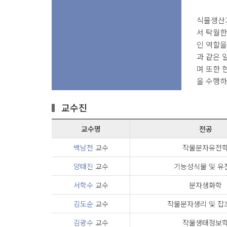
식물생산
서 탁월한
인 역할을
과 같은 
며 또한 
을 수행하
교수진
교수명
전공
백남천
교수
작물분자유전
양태진
교수
기능성식물 및 유
서학수
교수
분자생화학
김도순
교수
작물분자생리 및 잡
김광수
교수
작물생태정보