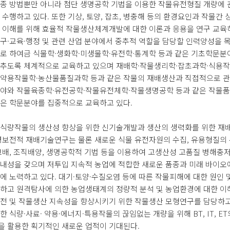
종 방법뿐만 아니라 첨단 생명공학 기법을 이용한 작물유전형질 개량에 
 수행하고 있다. 또한 기상, 토양, 잡초, 병충해 등의 환경요인과 작물간
 이해를 위해 효율적 작물생산체계개발에 대한 이론과 응용을 연구 교육
구·교육·행정 및 관련 산업 분야에서 중추적 역할을 담당할 인력양성을 
로 하여금 식물학·생화학·미생물학·유전학·통계학 등과 같은 기초학문분
갖추도록 체계적으로 교육하고 있으며 재배학·작물생리학·잡초과학·식용작
·약용작물학·농산물품질과학 등과 같은 작물의 재배생산과 직접적으로 관
분야와 작물육종학·유전공학·작물유전체학·작물생명공학 등과 같은 작물
은 학문분야를 집중적으로 교육하고 있다.
식량작물의 생산성 향상을 위한 신기술개발과 생산의 생력화를 위한 재
경보전적 재배기술연구는 물론 새로운 식물 유전자원의 수집, 유용형질의
교배, 조직배양, 생명공학적 기법 등을 이용하여 고생산성 고품질 병해충
내성을 갖으며 저투입 지속적 농업에 적합한 새로운 품종과 미래 바이
에 노력하고 있다. 대기·토양·수질오염 등에 따른 작물피해에 대한 원인 
하고 원격탐사에 의한 농업생태계의 정량적 분석 및 농업환경에 대한 이
전 및 작물생산 지속성을 향상시키기 위한 작물생산 모형연구를 담당하고
한 식량·사료· 약용·에너지·특용작물의 끊임없는 개량을 위해 BT, IT, ET
 활용한 획기적인 새로운 업적이 기대된다.