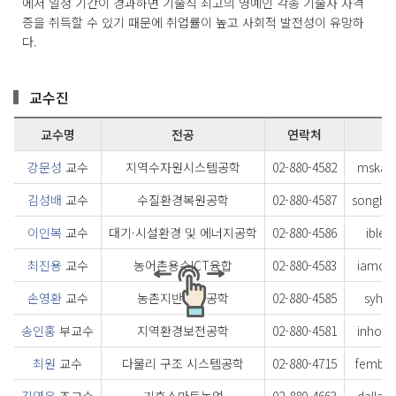
에서 일정 기간이 경과하면 기술직 최고의 영예인 각종 기술사 자격
증을 취득할 수 있기 때문에 취업률이 높고 사회적 발전성이 유망하
다.
교수진
교수명
전공
연락처
강문성
교수
지역수자원시스템공학
02-880-4582
mskan
김성배
교수
수질환경복원공학
02-880-4587
songbk
이인복
교수
대기·시설환경 및 에너지공학
02-880-4586
iblee
최진용
교수
농어촌용수ICT융합
02-880-4583
iamcho
손영환
교수
농촌지반환경공학
02-880-4585
syh86
송인홍
부교수
지역환경보전공학
02-880-4581
inhong
최원
교수
다물리 구조 시스템공학
02-880-4715
fembe