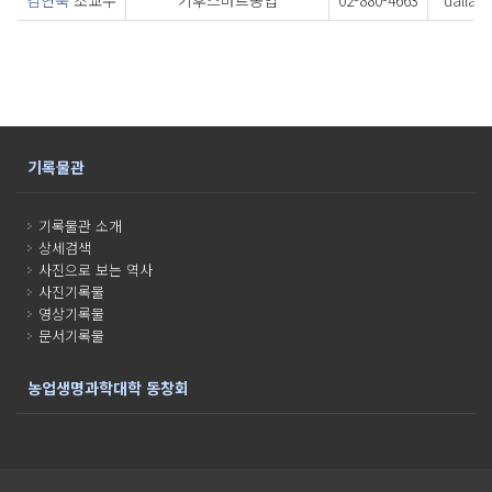
김연욱
조교수
기후스마트농업
02-880-4663
dallas
기록물관
기록물관 소개
상세검색
사진으로 보는 역사
사진기록물
영상기록물
문서기록물
농업생명과학대학 동창회