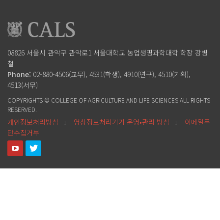
08826 서울시 관악구 관악로1
서울대학교 농업생명과학대학
학장 강병
철
Phone:
02-880-4506(교무), 4531(학생), 4910(연구), 4510(기획),
4513(서무)
COPYRIGHTS © COLLEGE OF AGRICULTURE AND LIFE SCIENCES ALL RIGHTS
RESERVED.
개인정보처리방침
영상정보처리기기 운영•관리 방침
이메일무
l
l
단수집거부