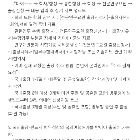
“마이스누 → 학사/행정 → 통합행정 → 학생 → 전문연구요원 →
출장신청 → 내용 입력 후 상기 서류 업로드
- 회의 또는 학회 참석 시 : [전문연구요원 출장신청서]+출장사유서
+회의,학회 일정 증빙 자료
- 관련업무 수행 출장 시 : [전문연구요원 출장신청서] + [출장사유
서(수행업무 부분을 자세히 기재)] + 증빙 자료
- 연구개발분야 시험가동 시제품생산 : [전문연구요원 출장신청서]
+ [출장사유서(업무수행내역서)] + 시험가동 또는 기술지도 관련 계약
서(협약서)
- 이미 결재 요청한 출장 취소 방법: 본인이 온라인에서 “취소 결재
요청”
- 국내출장 1~7일 이내(주말 및 공휴일포함): 각 학과(부) 및 대학에
서 승인,
- 국내출장 8일 이상~3개월 미만(주말 및 공휴일 포함) 병무청에 발
생일로부터 14일 이내에 신상이동 통보
- 국내출장 3개월 이상(주말 및 공휴일 포함) 병무청 승인 후 출장
(파견 가능)
5. 국외출장-반드시 병무청장의 국외여행허가를 받아야 출국이 가능
함.