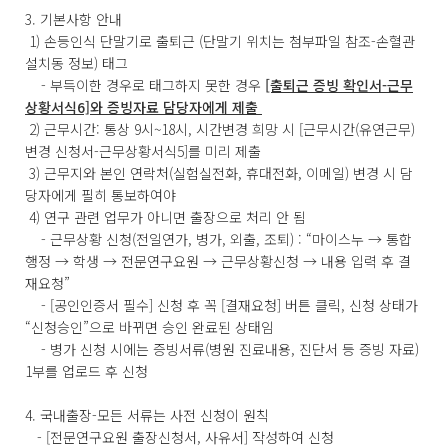
3. 기본사항 안내
1) 손등인식 단말기로 출퇴근 (단말기 위치는 첨부파일 참조-손혈관
설치동 정보) 태그
- 부득이한 경우로 태그하지 못한 경우
[출퇴근 증빙 확인서-근무
상황서식6]와 증빙자료 담당자에게 제출
2) 근무시간: 통상 9시~18시, 시간변경 희망 시 [근무시간(유연근무)
변경 신청서-근무상황서식5]를 미리 제출
3) 근무지와 본인 연락처(실험실전화, 휴대전화, 이메일) 변경 시 담
당자에게 필히 통보하여야
4) 연구 관련 업무가 아니면 출장으로 처리 안 됨
- 근무상황 신청(전일연가, 병가, 외출, 조퇴) : “마이스누 → 통합
행정 → 학생 → 전문연구요원 → 근무상황신청 → 내용 입력 후 결
재요청”
- [공인인증서 필수] 신청 후 꼭 [결재요청] 버튼 클릭, 신청 상태가
“신청승인”으로 바뀌면 승인 완료된 상태임
- 병가 신청 시에는 증빙서류(병원 진료내용, 진단서 등 증빙 자료)
1부를 업로드 후 신청
4. 국내출장-모든 서류는 사전 신청이 원칙
- [전문연구요원 출장신청서, 사유서] 작성하여 신청