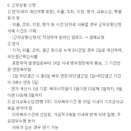
6. 근무상황 신청
1) 연가(국외 개인여행 포함), 외출, 조퇴, 지참. 병가, 교육소집, 특별
휴가 등
- 외출, 조퇴, 지참, 병가 등 시간 단위로 사용할 경우 근무상황신청
서에 시간도 기재
- [근무상황신청서] 작성하여 온라인 업로드 → 결재요청
2) 연가
- 지각, 외출, 조퇴, 결근 등으로 누계 8시간일 경우 1일로 계산하며,
무단결근확인서를
포함하여 발생일로부터 14일 이내 병무청장에게 통보, 그 기간만
큼 연장복무함.
- 1일 무단결근 시 총6일 복무 연장(무단결근일 1일+무단결근 기간
의 5배수 연장 5일)
- 연가 계산시 1년 기준: 복무시작월이 3월이면 다음해 2월까지, 9월
이면 다음해 8월까지
3) 군사교육소집(현행 3주): 의무복무기간 중 30일 이내의 기초군사교
육을 받아야 함.
의무복무기간에 산입됨. 가급적 6개월 이내에 받게 되며 질병, 주
요업무수행 등의
사유가 있는 경우 연기 가능