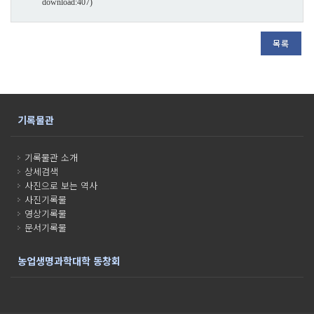
download:407)
목록
기록물관
기록물관 소개
상세검색
사진으로 보는 역사
사진기록물
영상기록물
문서기록물
농업생명과학대학 동창회