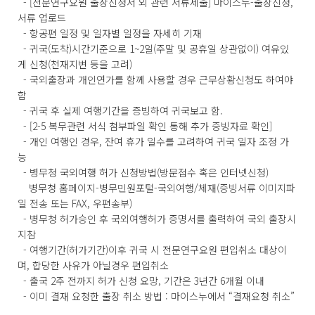
- [전문연구요원 출장신청서 외 관련 서류제출] 마이스누-출장신청,
서류 업로드
- 항공편 일정 및 일자별 일정을 자세히 기재
- 귀국(도착)시간기준으로 1~2일(주말 및 공휴일 상관없이) 여유있
게 신청(천재지변 등을 고려)
- 국외출장과 개인연가를 함께 사용할 경우 근무상황신청도 하여야
함
- 귀국 후 실제 여행기간을 증빙하여 귀국보고 함.
- [2-5 복무관련 서식 첨부파일 확인 통해 추가 증빙자료 확인]
- 개인 여행인 경우, 잔여 휴가 일수를 고려하여 귀국 일자 조정 가
능
- 병무청 국외여행 허가 신청방법(방문접수 혹은 인터넷신청)
병무청 홈페이지-병무민원포털-국외여행/체재(증빙서류 이미지파
일 전송 또는 FAX, 우편송부)
- 병무청 허가승인 후 국외여행허가 증명서를 출력하여 국외 출장시
지참
- 여행기간(허가기간)이후 귀국 시 전문연구요원 편입취소 대상이
며, 합당한 사유가 아닐경우 편입취소
- 출국 2주 전까지 허가 신청 요망, 기간은 3년간 6개월 이내
- 이미 결재 요청한 출장 취소 방법 : 마이스누에서 “결재요청 취소”