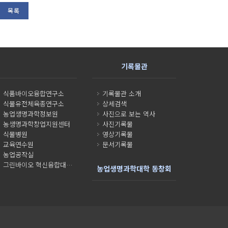
목록
기록물관
식품바이오융합연구소
기록물관 소개
식물유전체육종연구소
상세검색
농업생명과학정보원
사진으로 보는 역사
농생명과학창업지원센터
사진기록물
식물병원
영상기록물
교육연수원
문서기록물
농업공작실
그린바이오 혁신융합대학사업단
농업생명과학대학 동창회