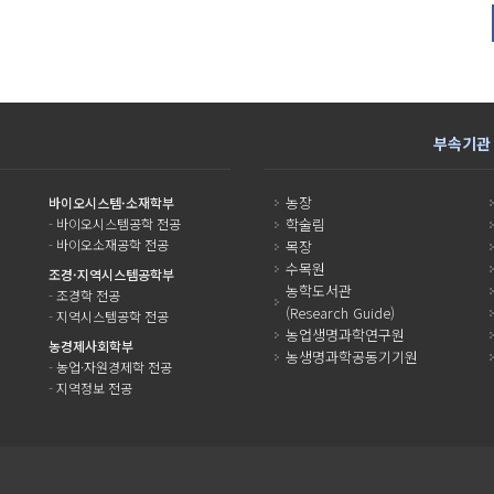
부속기관
농장
바이오시스템·소재학부
-
바이오시스템공학 전공
학술림
-
바이오소재공학 전공
목장
수목원
조경·지역시스템공학부
농학도서관
-
조경학 전공
(Research Guide)
-
지역시스템공학 전공
농업생명과학연구원
농경제사회학부
농생명과학공동기기원
-
농업·자원경제학 전공
-
지역정보 전공