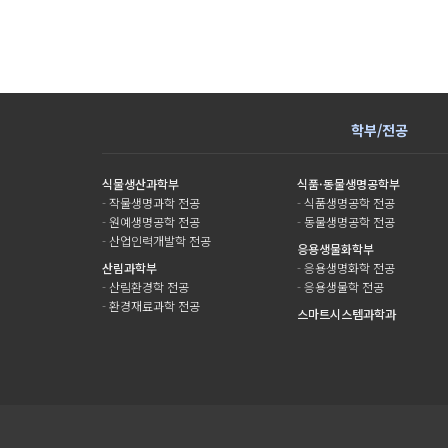
학부/전공
식물생산과학부
식품·동물생명공학부
-
작물생명과학 전공
-
식품생명공학 전공
-
원예생명공학 전공
-
동물생명공학 전공
-
산업인력개발학 전공
응용생물화학부
산림과학부
-
응용생명화학 전공
-
산림환경학 전공
-
응용생물학 전공
-
환경재료과학 전공
스마트시스템과학과