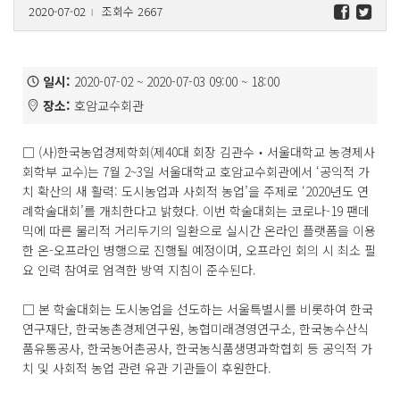
2020-07-02
조회수 2667
l
일시:
2020-07-02 ~ 2020-07-03 09:00 ~ 18:00
장소:
호암교수회관
□ (사)한국농업경제학회(제40대 회장 김관수‧서울대학교 농경제사
회학부 교수)는 7월 2~3일 서울대학교 호암교수회관에서 ‘공익적 가
치 확산의 새 활력: 도시농업과 사회적 농업’을 주제로 ‘2020년도 연
례학술대회’를 개최한다고 밝혔다. 이번 학술대회는 코로나-19 팬데
믹에 따른 물리적 거리두기의 일환으로 실시간 온라인 플랫폼을 이용
한 온-오프라인 병행으로 진행될 예정이며, 오프라인 회의 시 최소 필
요 인력 참여로 엄격한 방역 지침이 준수된다.
□ 본 학술대회는 도시농업을 선도하는 서울특별시를 비롯하여 한국
연구재단, 한국농촌경제연구원, 농협미래경영연구소, 한국농수산식
품유통공사, 한국농어촌공사, 한국농식품생명과학협회 등 공익적 가
치 및 사회적 농업 관련 유관 기관들이 후원한다.