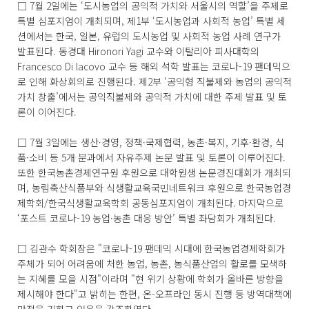
□ 7월 2일에는 ‘도시농업의 공익적 가치와 서울시의 역할’을 주제로
특별 심포지엄이 개최되며, 제1부 ‘도시농업과 사회적 농업’ 특별 세
션에서는 한국, 일본, 유럽의 도시농업 및 사회적 농업 사례 연구가
발표된다. 동경대 Hironori Yagi 교수와 이탈리아 피사대학의
Francesco Di lacovo 교수 등 해외 석학 발표는 코로나-19 팬데믹으
로 인해 화상회의로 진행된다. 제2부 ‘공익형 직불제와 농업의 공익적
가치 창출’에서는 공익직불제와 공익적 가치에 대한 주제 발표 및 토
론이 이어진다.
□ 7월 3일에는 생산·경영, 정책·국제협력, 농촌·복지, 기후·환경, 식
품·소비 등 5개 분과에서 자유주제 논문 발표 및 토론이 이루어진다.
또한 한국농촌경제연구원 후원으로 대학원생 논문경진대회가 개최되
며, 농림축산식품부와 식생활교육국민네트워크 후원으로 한국농업경
제학회/한국식생활교육학회 공동심포지엄이 개최된다. 마지막으로
‘포스트 코로나-19 농업·농촌 대응 방안’ 특별 좌담회가 개최된다.
□ 김관수 학회장은 "코로나-19 팬데믹 시대에 한국농업경제학회가
주체가 되어 어려움에 처한 농업, 농촌, 농식품산업의 활로를 모색하
는 지혜를 모을 시점"이라며 "현 위기 상황에 학회가 올바른 방향을
제시해야 한다"고 밝히는 한편, 온-오프라인 동시 진행 등 방역대책에