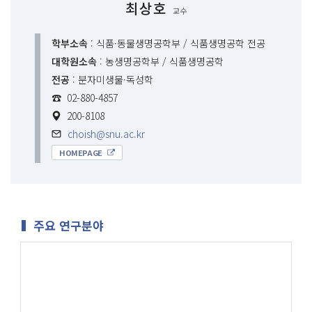
최상호
교수
학부소속
: 식품·동물생명공학부 / 식품생명공학 전공
대학원소속
: 농생명공학부 / 식품생명공학
전공
: 분자미생물·독성학
☎
02-880-4857
200-8108
choish@snu.ac.kr
HOMEPAGE
주요 연구분야