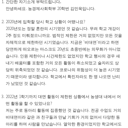
.
간단한 자기소개 부탁드립니다
.
20
.
안녕하세요
농경제사회학부
학번 김민욱입니다
2020
?
년에 입학할 당시 학교 상황이 어땠나요
2020
.
년도는 정말 혼란의 시기였던 것 같습니다
무려 학교 개강이
2
.
주 정도 미뤄졌으니까요
법적인 제한은 거의 없었지만 모든 것을
.
‘
’
자체적으로 제한하던 시기였습니다
지금은
비대면
이라고 하면
20
당연하게 떠오르는 마스크도
년도 초중반에는 의무화가 아니었
.
습니다
인원 제한이나 시간제한도 없었지만 학교 행사의 경우 새
내기 배움터를 포함한 거의 모든 활동이 취소되었고 술자리도 상
.
당히 위축되었던 것 같습니다
코로나의 위험성이 더 높은 시기였
.
기 때문이라 생각합니다
학교에서 확진자라도 한 명 나오면 난리
.
가 났었던 것 같습니다
2022
1
년
학기까지 대면 활동이 제한된 상황에서 농생대 내에서 어
?
떤 활동을 할 수 있었나요
.
저는 주로 동아리 활동에 집중했던 것 같습니다
전공 수업도 거의
비대면이라 같은 과 친구들과 만날 기회가 거의 없어서 다양한 동
.
아리를 하며 사람을 만났습니다
열악한 환경이었지만 학교에서도