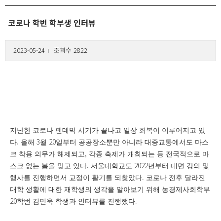
코로나 학번 학부생 인터뷰
2023-05-24
조회수 2822
l
지난한 코로나 팬데믹 시기가 끝나고 일상 회복이 이루어지고 있
.
3
20
다
올해
월
일부터 공공장소뿐만 아니라 대중교통에서도 마스
,
크 착용 의무가 해제되고
각종 축제가 개최되는 등 전국적으로 마
.
2022
스크 없는 봄을 맞고 있다
서울대학교도
년부터 대면 강의 및
.
행사를 진행하면서 교정이 활기를 되찾았다
코로나 전후 달라진
대학 생활에 대한 재학생의 생각을 알아보기 위해 농경제사회학부
20
.
학번 김민욱 학생과 인터뷰를 진행했다