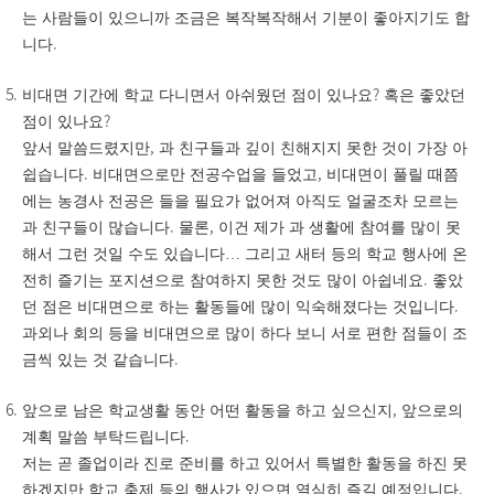
는 사람들이 있으니까 조금은 복작복작해서 기분이 좋아지기도 합
.
니다
?
비대면 기간에 학교 다니면서 아쉬웠던 점이 있나요
혹은 좋았던
?
점이 있나요
,
앞서 말씀드렸지만
과 친구들과 깊이 친해지지 못한 것이 가장 아
.
,
쉽습니다
비대면으로만 전공수업을 들었고
비대면이 풀릴 때쯤
에는 농경사 전공은 들을 필요가 없어져 아직도 얼굴조차 모르는
.
,
과 친구들이 많습니다
물론
이건 제가 과 생활에 참여를 많이 못
해서 그런 것일 수도 있습니다
…
그리고 새터 등의 학교 행사에 온
.
전히 즐기는 포지션으로 참여하지 못한 것도 많이 아쉽네요
좋았
.
던 점은 비대면으로 하는 활동들에 많이 익숙해졌다는 것입니다
과외나 회의 등을 비대면으로 많이 하다 보니 서로 편한 점들이 조
.
금씩 있는 것 같습니다
,
앞으로 남은 학교생활 동안 어떤 활동을 하고 싶으신지
앞으로의
.
계획 말씀 부탁드립니다
저는 곧 졸업이라 진로 준비를 하고 있어서 특별한 활동을 하진 못
.
하겠지만 학교 축제 등의 행사가 있으면 열심히 즐길 예정입니다