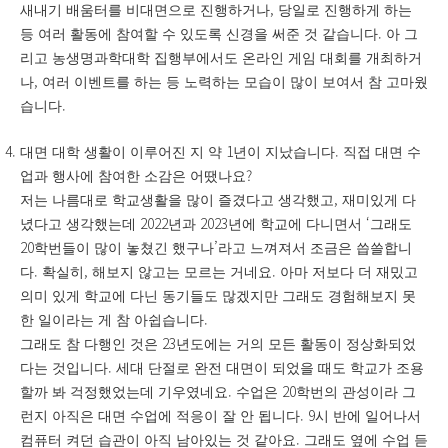
,
새내기 배움터를 비대면으로 진행하거나
당일로 진행하게 하는
.
등 여러 활동에 참여할 수 있도록 신경을 써준 것 같습니다
아 그
리고 농생명과학대학 집행부에서도 온라인 게임 대회를 개최하거
,
나
여러 이벤트를 하는 등 노력하는 모습이 많이 보여서 참 고마웠
.
습니다
1
.
대면 대학 생활이 이루어진 지 약
년이 지났습니다
직접 대면 수
?
업과 행사에 참여한 소감은 어땠나요
,
저는 나름대로 학교생활을 많이 즐겼다고 생각했고
재미있게 다
2022
2023
‘
녔다고 생각했는데
년과
년에 학교에 다니면서
그래도
20
’
학번들이 많이 놓쳤긴 했구나
라고 느껴져서 조금은 씁쓸합니
.
,
.
다
확실히
해보지 않고는 모르는 거네요
아마 저보다 더 재밌고
의미 있게 학교에 다닌 동기들도 많겠지만 그래도 경험해보지 못
.
한 일이라는 게 참 아쉽습니다
23
그래도 참 다행인 것은
년도에는 거의 모든 활동이 정상화되었
.
다는 것입니다
세대 단절로 완전 대면이 되었을 때도 학교가 조용
.
20
할까 봐 걱정했었는데 기우였네요
수업은
학번의 관성이라 그
. 9
런지 아직은 대면 수업에 적응이 잘 안 됩니다
시 반에 일어나서
.
컴퓨터 켜던 습관이 아직 남아있는 것 같아요
그래도 옆에 수업 듣