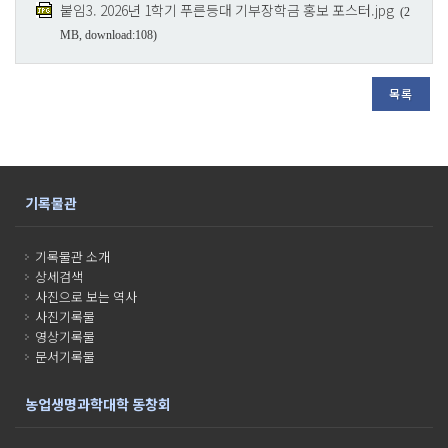
붙임3. 2026년 1학기 푸른등대 기부장학금 홍보 포스터.jpg
(2
MB, download:108)
목록
기록물관
기록물관 소개
상세검색
사진으로 보는 역사
사진기록물
영상기록물
문서기록물
농업생명과학대학 동창회