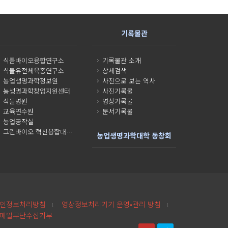
기록물관
식품바이오융합연구소
기록물관 소개
식물유전체육종연구소
상세검색
농업생명과학정보원
사진으로 보는 역사
농생명과학창업지원센터
사진기록물
식물병원
영상기록물
교육연수원
문서기록물
농업공작실
그린바이오 혁신융합대학사업단
농업생명과학대학 동창회
인정보처리방침
영상정보처리기기 운영•관리 방침
l
l
메일무단수집거부