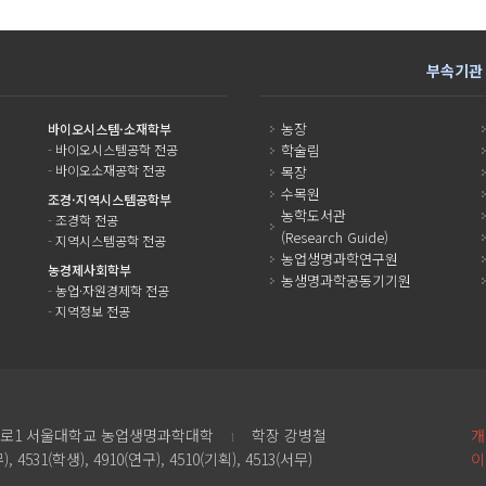
부속기관
농장
바이오시스템·소재학부
-
바이오시스템공학 전공
학술림
-
바이오소재공학 전공
목장
수목원
조경·지역시스템공학부
농학도서관
-
조경학 전공
(Research Guide)
-
지역시스템공학 전공
농업생명과학연구원
농경제사회학부
농생명과학공동기기원
-
농업·자원경제학 전공
-
지역정보 전공
악로1
서울대학교 농업생명과학대학
학장 강병철
개
l
), 4531(학생), 4910(연구), 4510(기획), 4513(서무)
이