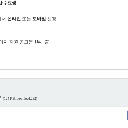
업·수료생
)에서
온라인
또는
모바일
신청
이자 지원 공고문 1부. 끝
f
(124 KB, download:232)