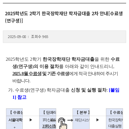
2025학년도 2학기 한국장학재단 학자금대출 2차 안내[수료생
(연구생)]
2025-09-08
조회수 965
l
2025학년도 2학기
한국장학재단 학자금대출
을 위한
수료
생(연구생)의 이용 절차
를 아래와 같이 안내드리니,
2025. 8월 수료생
및 기존 수료생
에게 적극 안내하여 주시기
바랍니다.
가. 수료생(연구생) 학자금대출
신청 및 실행 절차
:
[붙임
1] 참고
【 수료생 】
【 단과대학 】
【 본부 】
【 수료생 】
1차 신청(종료): 단과대학 승인 필요
서울대학교 포털(mySNU) 신청
▶
▶
재단 시스템에 학적정보 등록
▶
한국장학재단
2·3차 신청: 단과대학 승인 불요
대출실행
+