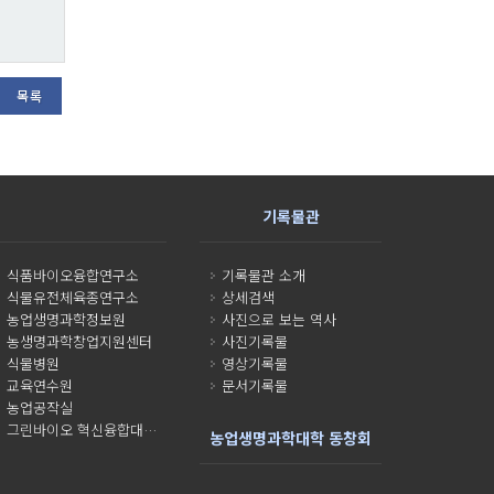
목록
기록물관
식품바이오융합연구소
기록물관 소개
식물유전체육종연구소
상세검색
농업생명과학정보원
사진으로 보는 역사
농생명과학창업지원센터
사진기록물
식물병원
영상기록물
교육연수원
문서기록물
농업공작실
그린바이오 혁신융합대학사업단
농업생명과학대학 동창회