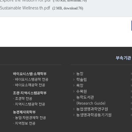
(793 KB, download:76)
ustainable Wellness th.pdf
(2 MB, download:76)
부속기관
농장
바이오시스템·소재학부
-
바이오시스템공학 전공
학술림
-
바이오소재공학 전공
목장
수목원
조경·지역시스템공학부
농학도서관
-
조경학 전공
(Research Guide)
-
지역시스템공학 전공
농업생명과학연구원
농경제사회학부
농생명과학공동기기원
-
농업·자원경제학 전공
-
지역정보 전공