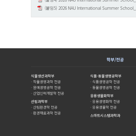
(붙임5) 2026 NAU International Summer School_S
학부/전공
식물생산과학부
식품·동물생명공학부
-
작물생명과학 전공
-
식품생명공학 전공
-
원예생명공학 전공
-
동물생명공학 전공
-
산업인력개발학 전공
응용생물화학부
산림과학부
-
응용생명화학 전공
-
산림환경학 전공
-
응용생물학 전공
-
환경재료과학 전공
스마트시스템과학과