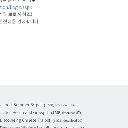
ation/Login.aspx
마감일 브로셔 참조)
전 신청을 권장합니다.
rnational Summer Sc.pdf
(1 MB, download:114)
n Soil Health and Gree.pdf
(4 MB, download:87)
iscovering Chinese Tra.pdf
(3 MB, download:76)
Explore the Wisdom for.pdf