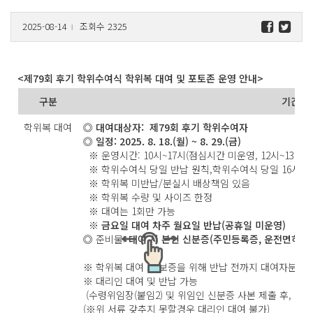
2025-08-14
조회수 2325
l
<제79회 후기 학위수여식 학위복 대여 및 포토존 운영 안내>
구분
기간
학위복 대여
◎ 대여대상자: 제79회 후기 학위수여자
◎ 일정: 2025. 8. 18.(월) ~ 8. 29.(금)
※ 운영시간: 10시~17시(점심시간 미운영, 12시~13시)
※ 학위수여식 당일 반납 원칙,학위수여식 당일 16시 이
※ 학위복 미반납/분실시 배상책임 있음
※ 학위복 수량 및 사이즈 한정
※ 대여는 1회만 가능
※ 금요일 대여 차주 월요일 반납(공휴일 미운영)
◎
준비물:
대여 시 본인 신분증
(
주민등록증
,
운전면허증
※ 학위복 대여 시 보증을 위해 반납 전까지 대여자분의 
※ 대리인 대여 및 반납 가능
(수령위임장(붙임2) 및 위임인 신분증 사본 제출 후, 대
(※위 서류 갖추지 못할경우 대리인 대여 불가)