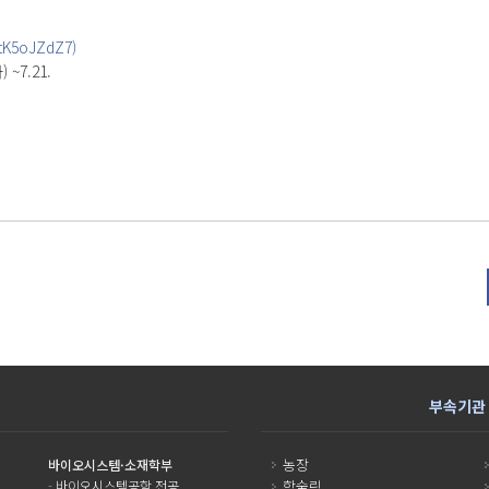
TtK5oJZdZ7)
~7.21.
부속기관
농장
바이오시스템·소재학부
-
바이오시스템공학 전공
학술림