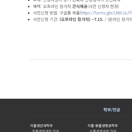
혜택: 오프라인 참가자
간식제공
(사전 신청자 한정)
사전신청 방법: 구글폼 제출(
https://forms.gle/LNtXJaJ
사전신청 기간:
(오프라인 참가자) ~7.15.
/ (온라인 참가자) 
학부/전공
식물생산과학부
식품·동물생명공학부
-
작물생명과학 전공
-
식품생명공학 전공