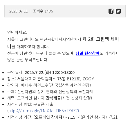
2025-07-11
조회수 1486
l
안녕하세요.
제 2회 그린백 세미
서울대 그린바이오 혁신융합대학사업단에서
나
를 개최하고자 합니다.
전공에 상관없이 누구나 들을 수 있으며,
당일 현장참여
도 가능하니
많은 관심 부탁드립니다.
운영일시:
2025.7.22.(화) 12:00-13:00
장소: 서울대학교 관악캠퍼스
75동 B121호
, ZOOM
강연자: 배재수 객원교수(전 국립산림과학원 원장)
주제: 산림자원의 장기 변화와 산림정책의 도전과제
혜택: 오프라인 참가자
간식제공
(사전 신청자 한정)
사전신청 방법: 구글폼 제출
(
https://forms.gle/LNtXJaJTtK5oJZdZ7)
사전신청 기간:
(오프라인 참가자) ~7.15.
/ (온라인 참가자) ~7.21.