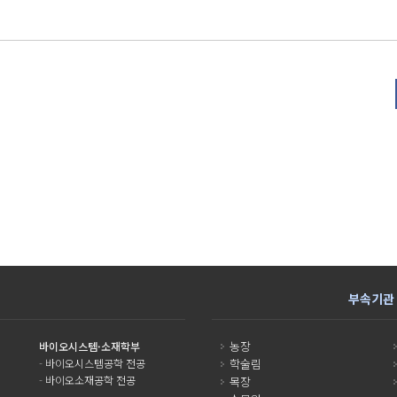
부속기관
농장
바이오시스템·소재학부
-
바이오시스템공학 전공
학술림
-
바이오소재공학 전공
목장