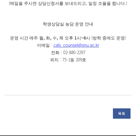
(
,
.)
메일을 주시면 상담신청서를 보내드리고
일정 조율을 합니다
학생상담실 농담 운영 안내
,
,
,
1
~6
(
)
운영 시간
매주 월
화
수
목 오후
시
시
방학 중에도 운영
:
cals_counsel@snu.ac.kr
이메일
: 02-880-2297
전화
: 75-1
209
위치
동
호
목록