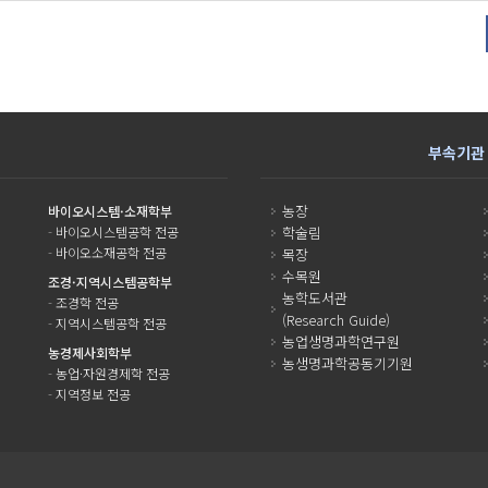
부속기관
농장
바이오시스템·소재학부
-
바이오시스템공학 전공
학술림
-
바이오소재공학 전공
목장
수목원
조경·지역시스템공학부
농학도서관
-
조경학 전공
(Research Guide)
-
지역시스템공학 전공
농업생명과학연구원
농경제사회학부
농생명과학공동기기원
-
농업·자원경제학 전공
-
지역정보 전공