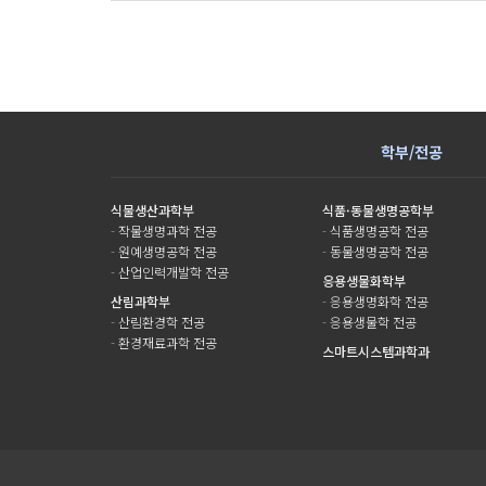
학부/전공
식물생산과학부
식품·동물생명공학부
-
작물생명과학 전공
-
식품생명공학 전공
-
원예생명공학 전공
-
동물생명공학 전공
-
산업인력개발학 전공
응용생물화학부
산림과학부
-
응용생명화학 전공
-
산림환경학 전공
-
응용생물학 전공
-
환경재료과학 전공
스마트시스템과학과