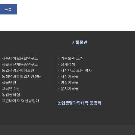
목록
기록물관
식품바이오융합연구소
기록물관 소개
식물유전체육종연구소
상세검색
농업생명과학정보원
사진으로 보는 역사
농생명과학창업지원센터
사진기록물
식물병원
영상기록물
교육연수원
문서기록물
농업공작실
그린바이오 혁신융합대학사업단
농업생명과학대학 동창회