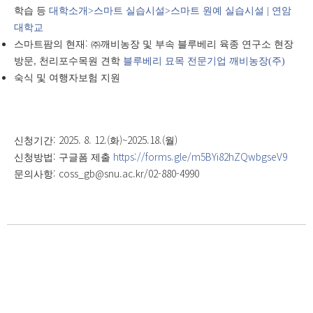
학습 등
대학소개>스마트 실습시설>스마트 원예 실습시설 | 연암
대학교
:
스마트팜의 현재
㈜
깨비농장 및 부속 블루베리 육종 연구소 현장
,
방문
천리포수목원 견학
블루베리 묘목 전문기업 깨비농장(주)
숙식 및 여행자보험 지원
: 2025. 8. 12.(
)~2025.18.(
)
신청기간
화
월
:
https://forms.gle/m5BYi82hZQwbgseV9
신청방법
구글폼 제출
: coss_gb@snu.ac.kr/02-880-4990
문의사항