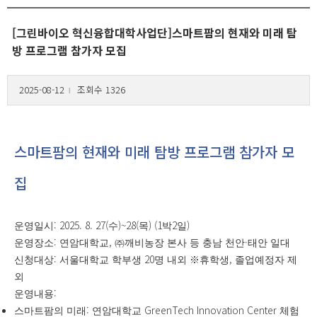
[그린바이오 혁신융합대학사업단]스마트팜의 현재와 미래 탐
방 프로그램 참가자 모집
2025-08-12
조회수 1326
l
스마트팜의 현재와 미래 탐방 프로그램 참가자 모
집
: 2025. 8. 27(
)~28(
) (1
2
)
운영일시
수
목
박
일
:
,
·
운영장소
연암대학교
㈜
깨비농장 본사 등 충남 천안
태안 일대
:
20
,
신청대상
서울대학교 학부생
명 내외
※
휴학생
졸업예정자 제
외
:
운영내용
:
GreenTech Innovation Center
스마트팜의 미래
연암대학교
체험