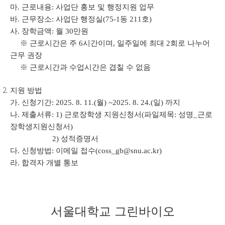
마
.
근로내용
:
사업단 홍보 및 행정지원 업무
바
.
근무장소
:
사업단 행정실
(75-1
동
211
호
)
사
.
장학금액
:
월
30
만원
※
근로시간은 주
6
시간이며
,
일주일에 최대
2
회로 나누어
근무 권장
※
근로시간과 수업시간은 겹칠 수 없음
지원 방법
가
.
신청기간
: 2025. 8. 11.(
월
) ~2025. 8. 24.(일
)
까지
나
.
제출서류
: 1)
근로장학생 지원신청서
(
파일제목
:
성명
_
근로
장학생지원신청서
)
2)
성적증명서
다
.
신청방법
:
이메일 접수
(coss_gb@snu.ac.kr)
라
.
합격자 개별 통보
서울대학교 그린바이오