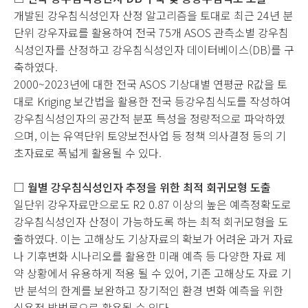
개발된 강우침식성인자 산정 알고리즘을 토대로 최근 24년 분
단위 강우자료를 활용하여 전국 75개 ASOS 관측소별 강우침
식성인자를 산정하고 강우침식성인자 데이터베이스(DB)를 구
축하였다.
2000~2023년에 대한 전국 ASOS 기상대별 연평균 R값을 토
대로 Kriging 보간법을 활용한 전국 등강우침식도를 작성하여
강우침식성인자의 공간적 분포 특성을 정량적으로 파악하였
으며, 이는 유역단위 토양보전사업 등 정책 의사결정 등의 기
초자료로 폭넓게 활용될 수 있다.
□ 월별 강우침식성인자 추정을 위한 최적 회귀모형 도출
일단위 강우자료만으로도 R2 0.87 이상의 높은 예측정확도로
강우침식성인자 산정이 가능하도록 하는 최적 회귀모형을 도
출하였다. 이는 고해상도 기상자료의 확보가 어려운 과거 자료
나 기후변화 시나리오를 활용한 미래 예측 등 다양한 자료 제
약 상황에서 유용하게 적용 될 수 있어, 기존 고해상도 자료 기
반 분석의 한계를 보완하고 장기적인 환경 변화 예측을 위한
실용적 방법론으로 활용될 수 있다.