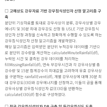
□ 고해상도 강우자료 기반 강우침식성인자 산정 알고리즘 구
축
분단위 기상자료를 토대로 강우사상의 분류, 강우사상별 강우
에너지 및 30분 최대 강우강도 산정 등 USLE 기반 강우침식
성인자 산정 과정을 신속하고 정확하게 수행할 수 있도록 하는
강우침식성인자 산정 알고리즘을 개발하였다.
해당 알고리즘은 입력받은 분단위 누적강우 데이터를 기반으
로 분단위 강수량을 계산하는 calculateMinuteRainfall(df),
누락된 시간 및 결측된 강우 데이터를 처리하는
fillMissingRainfall(df), 연속 무강우시간과 각 강우사상별 총
강수량 및 15분 합계강수의 최대값을 고려하여 유효 강우사상
을 구분하는 rainfallEvent(df), 개별 강우사상에 대해 30분 최
대 강우강도(I30)와 강우에너지를 산정하고, 이들의 곱을 통해
강우사상별 강우침식성인자 값(EI30)을 반환하는
calculateEI30(df) 함수로 구성하였다.
□ 전국 강우침식성인자 DB 구축 및 등강우침식도 도출