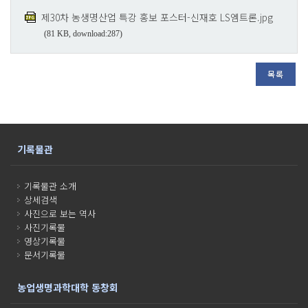
제30차 농생명산업 특강 홍보 포스터-신재호 LS엠트론.jpg
(81 KB, download:287)
목록
기록물관
기록물관 소개
상세검색
사진으로 보는 역사
사진기록물
영상기록물
문서기록물
농업생명과학대학 동창회