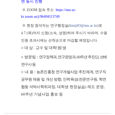
면 동시 진행
※ ZOOM
접속 주소
:
https://snu-ac-
kr.zoom.us/j/96494113749
※ 현장 참석자는 연구행정실(
kimji83@snu.ac.kr
)로
4.7.(목)까지 신청(소속, 성명)하여 주시기 바라며, 수용
인원 초과시에는 선착순으로 마감할 예정입니다.
:
(
)
○
대 상
교수 및 대학
원
생
○
방문팀
:
연구정책과
,
연구운영과
, 60
주년 추진단
,
선배
연구사 등
○
내 용
:
농촌진흥청 연구개발사업 추진체계
,
연구직
공무원 채용 및 개선 방향
,
인력육성
(
전문연구원
,
학연
협동 석박사학위과정
,
대학생 현장실습
)
제도 운영
,
60
주년 기념사업 홍보 등