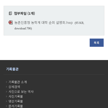
첨부파일 (1개)
농촌진흥청 농학계 대학 순회 설명회.hwp
(95 KB,
download:796)
목록
기록물관
기록물관 소개
상세검색
사진으로 보는 역사
사진기록물
영상기록물
문서기록물