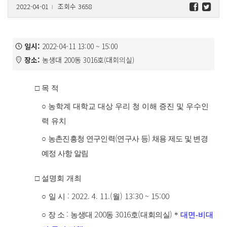
2022-04-01
조회수 3658
l
일시:
2022-04-11 13:00 ~ 15:00
장소:
농생대 200동 3016호(대회의실)
□
목 적
○
농학계 대학교 대상 우리 청 이해 증진 및 우수인
력 유치
(
)
○
농촌진흥청 연구인력
연구사 등
채용 제도 및 변경
예정 사항 알림
□
설명회 개최
: 2022. 4. 11.(
) 13:30 ~ 15:00
○
일 시
월
:
200
3016
(
)
○
장 소
농생대
동
호
대회의실
*
대면
-
비대