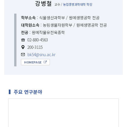
강병철
교수 /
농업생명과학대학 학장
학부소속
: 식물생산과학부 / 원예생명공학 전공
대학원소속
: 농림생물자원학부 / 원예생명공학 전공
전공
: 원예작물유전육종학
☎
02-880-4563
200-3115
bk54@snu.ac.kr
HOMEPAGE
주요 연구분야